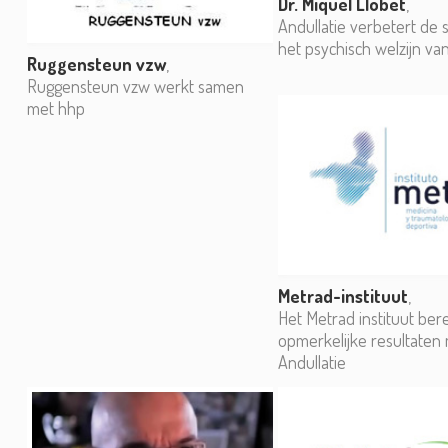
Dr. Miquel Llobet
,
Andullatie verbetert de 
het psychisch welzijn va
Ruggensteun vzw
,
Ruggensteun vzw werkt samen
met hhp
Metrad-instituut
,
Het Metrad instituut ber
opmerkelijke resultaten
Andullatie