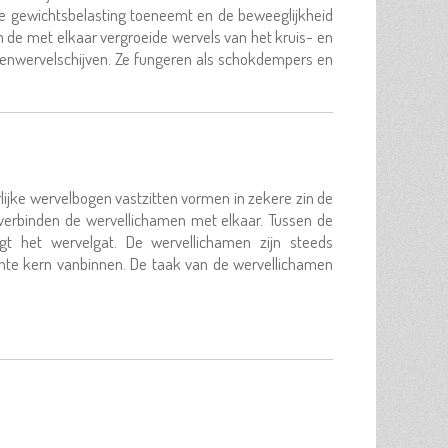
de gewichtsbelasting toeneemt en de beweeglijkheid
 de met elkaar vergroeide wervels van het kruis- en
ssenwervelschijven. Ze fungeren als schokdempers en
lijke wervelbogen vastzitten vormen in zekere zin de
verbinden de wervellichamen met elkaar. Tussen de
gt het wervelgat. De wervellichamen zijn steeds
hte kern vanbinnen. De taak van de wervellichamen