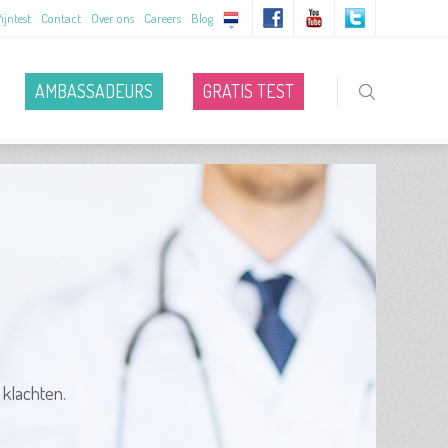
ijntest
Contact
Over ons
Careers
Blog
AMBASSADEURS
GRATIS TEST
 klachten.