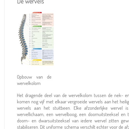
De wervels
Opbouw van de
wervelkolom
Het dragende deel van de wervelkolom tussen de nek- en le
komen nog vijf met elkaar vergroeide wervels aan het heili
wervels aan het stuitbeen. Elke afzonderlijke wervel
wervellichaam, een wervelboog, een doornuitsteeksel en t
doorn- en dwarsuitsteeksel van iedere wervel zitten ge
stabiliseren. Dit uniforme schema verschilt echter voor de 