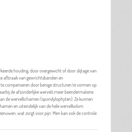
eerde houding, door overgewicht of door slijtage van
ijke afbraak van gewrichtsbanden en
ies te compenseren door benige structuren te vormen op
aarbij de afzonderlijke wervels meer beendermaterie
te aan de wervellichamen (spondylophyten). Ze kunnen
lichamen en uiteindelijk van de hele wervelkolom.
zenuwen, wat zorgt voor pijn. Men kan ook de controle