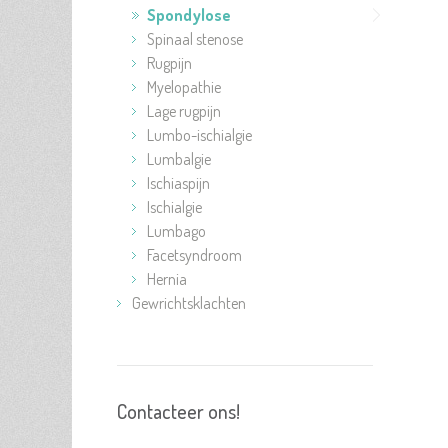
Spondylose
Spinaal stenose
Rugpijn
Myelopathie
Lage rugpijn
Lumbo-ischialgie
Lumbalgie
Ischiaspijn
Ischialgie
Lumbago
Facetsyndroom
Hernia
Gewrichtsklachten
Contacteer ons!