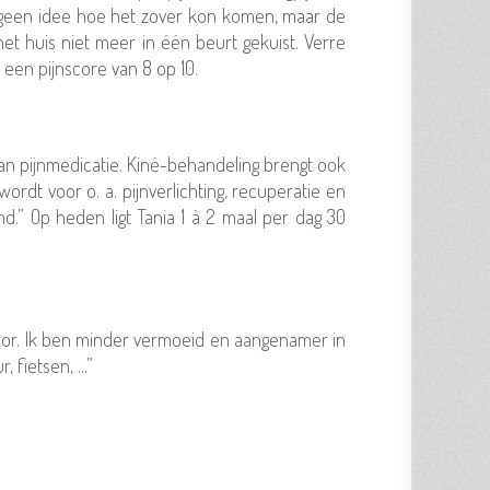
ft geen idee hoe het zover kon komen, maar de
het huis niet meer in één beurt gekuist. Verre
 een pijnscore van 8 op 10.
an pijnmedicatie. Kiné-behandeling brengt ook
wordt voor o. a. pijnverlichting, recuperatie en
nd.” Op heden ligt Tania 1 à 2 maal per dag 30
 door. Ik ben minder vermoeid en aangenamer in
fietsen, ...”