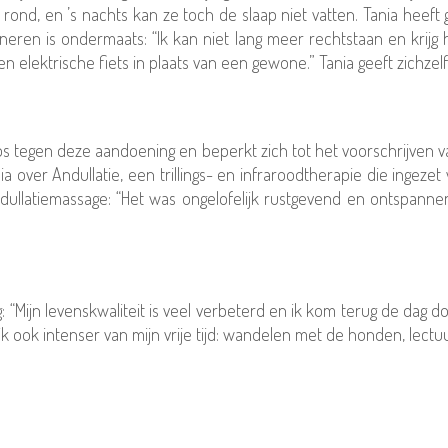
 rond, en ’s nachts kan ze toch de slaap niet vatten. Tania hee
oneren is ondermaats: “Ik kan niet lang meer rechtstaan en krijg 
 elektrische fiets in plaats van een gewone.” Tania geeft zichzelf
os tegen deze aandoening en beperkt zich tot het voorschrijven v
 over Andullatie, een trillings- en infraroodtherapie die ingezet 
ndullatiemassage: “Het was ongelofelijk rustgevend en ontspanne
ng: “Mijn levenskwaliteit is veel verbeterd en ik kom terug de dag
 ook intenser van mijn vrije tijd: wandelen met de honden, lectuur, 