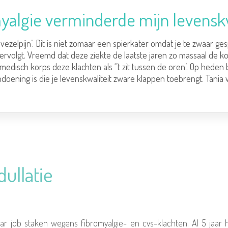
yalgie verminderde mijn levenskw
‘vezelpijn’. Dit is niet zomaar een spierkater omdat je te zwaar ge
tervolgt. Vreemd dat deze ziekte de laatste jaren zo massaal de k
medisch korps deze klachten als ‘’t zit tussen de oren’. Op heden
doening is die je levenskwaliteit zware klappen toebrengt. Tania we
ullatie
r job staken wegens fibromyalgie- en cvs-klachten. Al 5 jaar hee