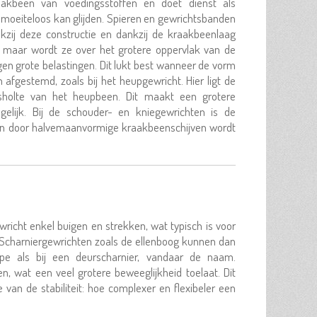
raakbeen van voedingsstoffen en doet dienst als
moeiteloos kan glijden. Spieren en gewrichtsbanden
kzij deze constructie en dankzij de kraakbeenlaag
, maar wordt ze over het grotere oppervlak van de
en grote belastingen. Dit lukt best wanneer de vorm
 afgestemd, zoals bij het heupgewricht. Hier ligt de
sholte van het heupbeen. Dit maakt een grotere
mogelijk. Bij de schouder- en kniegewrichten is de
up en door halvemaanvormige kraakbeenschijven wordt
wricht enkel buigen en strekken, wat typisch is voor
 Scharniergewrichten zoals de ellenboog kunnen dan
pe als bij een deurscharnier, vandaar de naam.
 wat een veel grotere beweeglijkheid toelaat. Dit
e van de stabiliteit: hoe complexer en flexibeler een