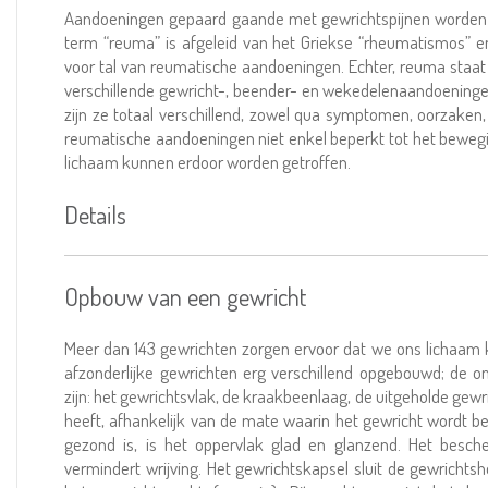
Aandoeningen gepaard gaande met gewrichtspijnen worden
term “reuma” is afgeleid van het Griekse “rheumatismos” en 
voor tal van reumatische aandoeningen. Echter, reuma staat 
verschillende gewricht-, beender- en wekedelenaandoeningen.
zijn ze totaal verschillend, zowel qua symptomen, oorzaken, 
reumatische aandoeningen niet enkel beperkt tot het bewegi
lichaam kunnen erdoor worden getroffen.
Details
Opbouw van een gewricht
Meer dan 143 gewrichten zorgen ervoor dat we ons lichaam 
afzonderlijke gewrichten erg verschillend opgebouwd; de on
zijn: het gewrichtsvlak, de kraakbeenlaag, de uitgeholde gew
heeft, afhankelijk van de mate waarin het gewricht wordt bel
gezond is, is het oppervlak glad en glanzend. Het besc
vermindert wrijving. Het gewrichtskapsel sluit de gewrichts