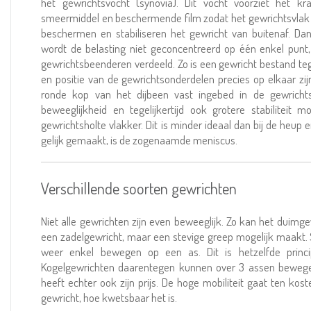
het gewrichtsvocht (synovia). Dit vocht voorziet het k
smeermiddel en beschermende film zodat het gewrichtsvlak 
beschermen en stabiliseren het gewricht van buitenaf. Dan
wordt de belasting niet geconcentreerd op één enkel punt
gewrichtsbeenderen verdeeld. Zo is een gewricht bestand teg
en positie van de gewrichtsonderdelen precies op elkaar zijn
ronde kop van het dijbeen vast ingebed in de gewricht
beweeglijkheid en tegelijkertijd ook grotere stabiliteit 
gewrichtsholte vlakker. Dit is minder ideaal dan bij de he
gelijk gemaakt, is de zogenaamde meniscus.
Verschillende soorten gewrichten
Niet alle gewrichten zijn even beweeglijk. Zo kan het duimge
een zadelgewricht, maar een stevige greep mogelijk maakt.
weer enkel bewegen op een as. Dit is hetzelfde princi
Kogelgewrichten daarentegen kunnen over 3 assen bewegen,
heeft echter ook zijn prijs. De hoge mobiliteit gaat ten kost
gewricht, hoe kwetsbaar het is.