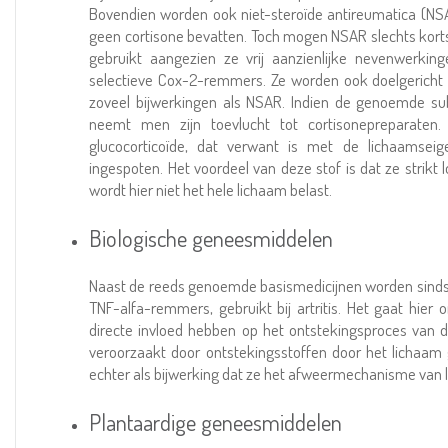
Bovendien worden ook niet-steroïde antireumatica (NSAR
geen cortisone bevatten. Toch mogen NSAR slechts korts
gebruikt aangezien ze vrij aanzienlijke nevenwerkin
selectieve Cox-2-remmers. Ze worden ook doelgericht 
zoveel bijwerkingen als NSAR. Indien de genoemde su
neemt men zijn toevlucht tot cortisonepreparaten. 
glucocorticoïde, dat verwant is met de lichaamseige
ingespoten. Het voordeel van deze stof is dat ze strikt l
wordt hier niet het hele lichaam belast.
Biologische geneesmiddelen
Naast de reeds genoemde basismedicijnen worden sinds 
TNF-alfa-remmers, gebruikt bij artritis. Het gaat hier
directe invloed hebben op het ontstekingsproces van d
veroorzaakt door ontstekingsstoffen door het lichaa
echter als bijwerking dat ze het afweermechanisme van
Plantaardige geneesmiddelen