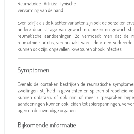
Reumatoïde Artritis: Typische
vervorming van de hand
Even talrijk als de klachtenvarianten zijn ook de oorzaken 
andere door slijtage van gewrichten, pezen en gewrichts
reumatische aandoeningen. Zo vermoedt men dat de me
reumatoïde artritis, veroorzaakt wordt door een verkeerd
kunnen ook zijn: ongevallen, kwetsuren of ook infecties.
Symptomen
Evenals de oorzaken bestrijken de reumatische symptomen 
zwellingen, stijfheid in gewrichten en spieren of roodheid
kunnen ontstaan, of ook min of meer uitgesproken bepe
aandoeningen kunnen ook leiden tot spierspanningen, vervo
ogen en de inwendige organen.
Bijkomende informatie