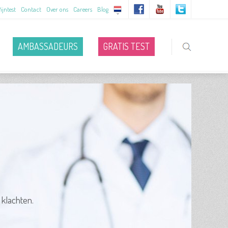
ijntest
Contact
Over ons
Careers
Blog
AMBASSADEURS
GRATIS TEST
 klachten.