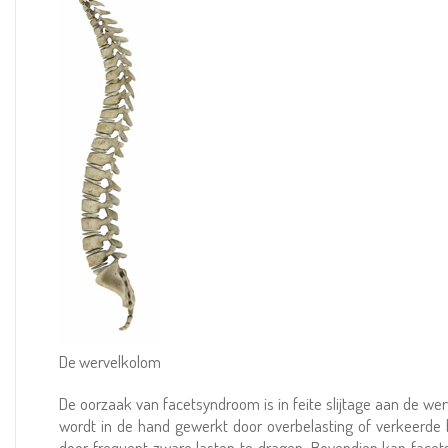
De wervelkolom
De oorzaak van facetsyndroom is in feite slijtage aan de w
wordt in de hand gewerkt door overbelasting of verkeerde be
door frequent zware lasten te dragen. Bovendien kan face