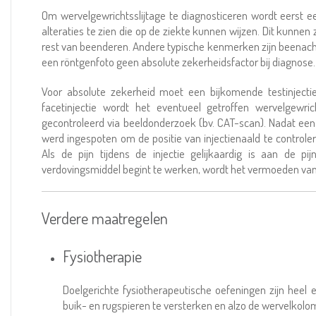
Om wervelgewrichtsslijtage te diagnosticeren wordt eerst e
alteraties te zien die op de ziekte kunnen wijzen. Dit kunnen 
rest van beenderen. Andere typische kenmerken zijn beenacht
een röntgenfoto geen absolute zekerheidsfactor bij diagnose.
Voor absolute zekerheid moet een bijkomende testinjecti
facetinjectie wordt het eventueel getroffen wervelgewri
gecontroleerd via beeldonderzoek (bv. CAT-scan). Nadat een 
werd ingespoten om de positie van injectienaald te controle
Als de pijn tijdens de injectie gelijkaardig is aan de p
verdovingsmiddel begint te werken, wordt het vermoeden va
Verdere maatregelen
Fysiotherapie
Doelgerichte fysiotherapeutische oefeningen zijn heel e
buik- en rugspieren te versterken en alzo de wervelkolom 