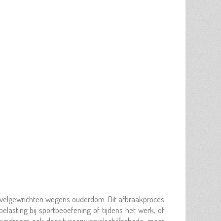
ervelgewrichten wegens ouderdom. Dit afbraakproces
lasting bij sportbeoefening of tijdens het werk, of
tsyndroom ook door tussenwervelschijfschade, meer