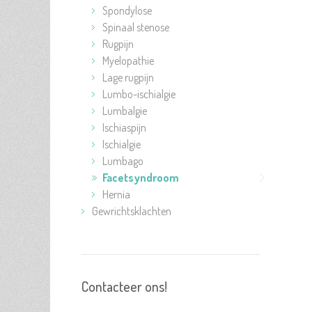
Spondylose
Spinaal stenose
Rugpijn
Myelopathie
Lage rugpijn
Lumbo-ischialgie
Lumbalgie
Ischiaspijn
Ischialgie
Lumbago
Facetsyndroom
Hernia
Gewrichtsklachten
Contacteer ons!