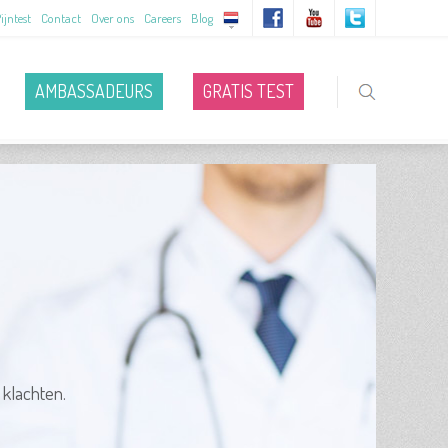
ijntest
Contact
Over ons
Careers
Blog
AMBASSADEURS
GRATIS TEST
 klachten.