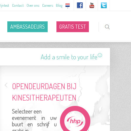
ijntest
Contact
Over ons
Careers
Blog
AMBASSADEURS
GRATIS TEST
Add a smile to your life
OPENDEURDAGEN BIJ
KINESITHERAPEUTEN
Selecteer een
evenement in uw
buurt en schrijf u
gratis in.