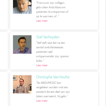
"Francis en zijn collega’s
gebruiken Andullatie om
patiënten te ontspannen of
op te warmen, of ..."
Lees meer
Stef Verheyden
"Stef stelt vast dat na een
aantal andullatiesessies
patiënten veel
ontspannender zijn, spieren
losko..."
Lees meer
Christophe Van Houtte
"De ANDUMEDIC kan
vergeleken worden met een
assistent die een deel van zijn
taken overneemt. Hij gebr..."
Lees meer