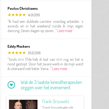
Paulus Christiaens
14.01.2019
"Ik had een dubbele carrière: overdag arbeider, ‘s
avonds en in het weekend runde ik mijn eigen
dancing. Zeven dagen op zeven..."
Lees meer
Eddy Mockers
05.12.2018
"Sinds m’n 17de heb ik last van m’n rug, en het is
nooit gestopt. Door het zware werk in de mijn werd
ik uiteraard niet beter. Vana..."
Lees meer
Wat de 3 laatste kinesitherapeuten
zeggen over het evenement
Frank Grouwels
"Frank Grouwels gebruikt