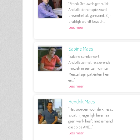
"Frank Grouwels gebruikt
Andullatietherapie zowel
preventief als genezend. Zijn
praktijk wordt bezoch..."
Lees meer
Sabine Maes
"Sabine combineert
Andullatie met relaxerende
muziek in een zenruimte.
Meestal zijn patiënten heel
en..."
Lees meer
Hendrik Maes
"Het voordeel voor de kinesist
is dat hij eigenlijk helemaal
geen werk heeft met iemand
die op de AND..."
Lees meer