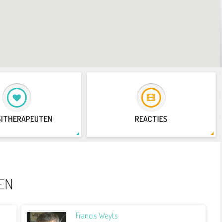
SITHERAPEUTEN
REACTIES
EN
Francis Weyts