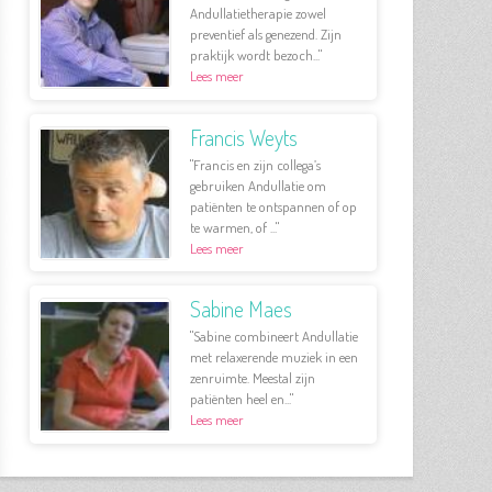
Andullatietherapie zowel
preventief als genezend. Zijn
praktijk wordt bezoch..."
Lees meer
Francis Weyts
"Francis en zijn collega’s
gebruiken Andullatie om
patiënten te ontspannen of op
te warmen, of ..."
Lees meer
Sabine Maes
"Sabine combineert Andullatie
met relaxerende muziek in een
zenruimte. Meestal zijn
patiënten heel en..."
Lees meer