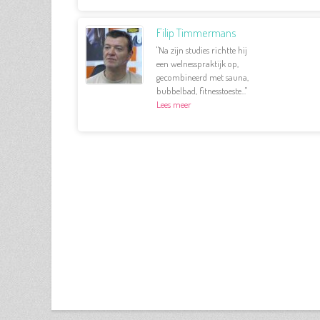
Filip Timmermans
"Na zijn studies richtte hij
een welnesspraktijk op,
gecombineerd met sauna,
bubbelbad, fitnesstoeste..."
Lees meer