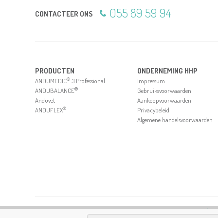
055 89 59 94
CONTACTEER ONS
PRODUCTEN
ONDERNEMING HHP
®
ANDUMEDIC
3 Professional
Impressum
®
ANDUBALANCE
Gebruiksvoorwaarden
Anduvet
Aankoopvoorwaarden
®
ANDUFLEX
Privacybeleid
Algemene handelsvoorwaarden