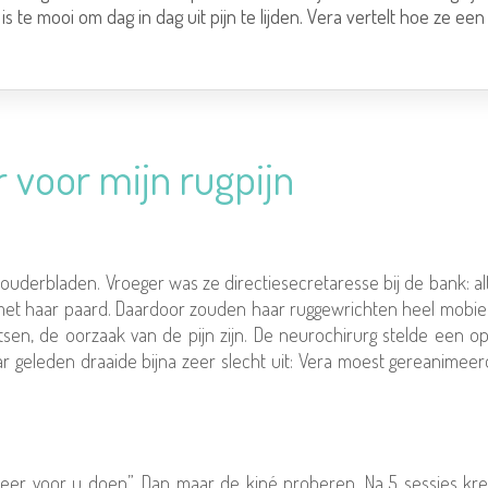
is te mooi om dag in dag uit pijn te lijden. Vera vertelt hoe ze een
 voor mijn rugpijn
houderbladen. Vroeger was ze directiesecretaresse bij de bank: a
 met haar paard. Daardoor zouden haar ruggewrichten heel mobie
tsen, de oorzaak van de pijn zijn. De neurochirurg stelde een o
jaar geleden draaide bijna zeer slecht uit: Vera moest gereanimee
 meer voor u doen”. Dan maar de kiné proberen. Na 5 sessies k