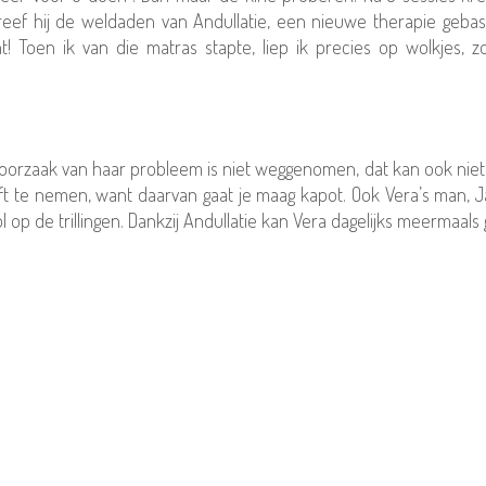
reef hij de weldaden van Andullatie, een nieuwe therapie gebas
 Toen ik van die matras stapte, liep ik precies op wolkjes, zo’n
oorzaak van haar probleem is niet weggenomen, dat kan ook niet. M
t te nemen, want daarvan gaat je maag kapot. Ook Vera’s man, Jac
 dol op de trillingen. Dankzij Andullatie kan Vera dagelijks meerm