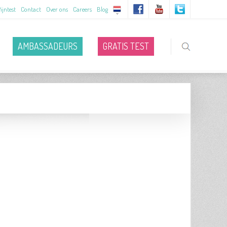
ijntest
Contact
Over ons
Careers
Blog
AMBASSADEURS
GRATIS TEST