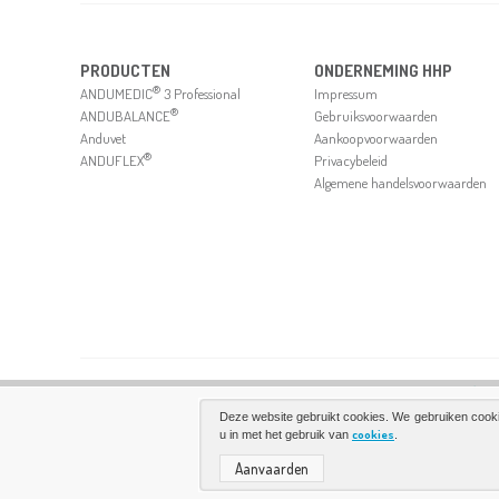
PRODUCTEN
ONDERNEMING HHP
®
ANDUMEDIC
3 Professional
Impressum
®
ANDUBALANCE
Gebruiksvoorwaarden
Anduvet
Aankoopvoorwaarden
®
ANDUFLEX
Privacybeleid
Algemene handelsvoorwaarden
Deze website gebruikt cookies. We gebruiken cooki
cookies
u in met het gebruik van
.
Aanvaarden
©2026 HHP | ALLE RECHTEN VOORBEHOUDEN. PRIVACY BELEID ALGEMENE