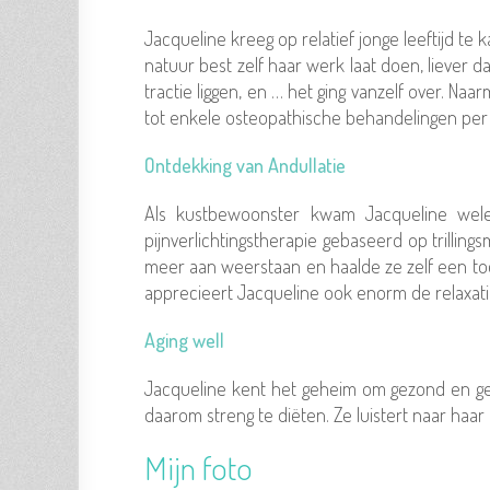
Jacqueline kreeg op relatief jonge leeftijd t
natuur best zelf haar werk laat doen, liever d
tractie liggen, en … het ging vanzelf over. N
tot enkele osteopathische behandelingen per 
Ontdekking van Andullatie
Als kustbewoonster kwam Jacqueline wele
pijnverlichtingstherapie gebaseerd op trilli
meer aan weerstaan en haalde ze zelf een toes
apprecieert Jacqueline ook enorm de relaxatie
Aging well
Jacqueline kent het geheim om gezond en gel
daarom streng te diëten. Ze luistert naar haa
Mijn foto