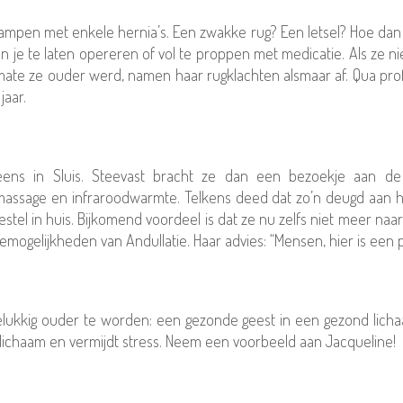
e kampen met enkele hernia’s. Een zwakke rug? Een letsel? Hoe dan
an je te laten opereren of vol te proppen met medicatie. Als ze n
aarmate ze ouder werd, namen haar rugklachten alsmaar af. Qua pro
jaar.
ens in Sluis. Steevast bracht ze dan een bezoekje aan de 
ngsmassage en infraroodwarmte. Telkens deed dat zo’n deugd aan
tel in huis. Bijkomend voordeel is dat ze nu zelfs niet meer na
mogelijkheden van Andullatie. Haar advies: “Mensen, hier is een pr
ukkig ouder te worden: een gezonde geest in een gezond lichaam.
r lichaam en vermijdt stress. Neem een voorbeeld aan Jacqueline!