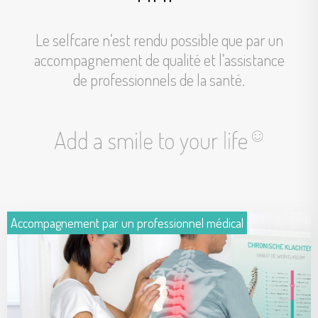
Czechia
Turkey
Le selfcare n’est rendu possible que par un
accompagnement de qualité et l’assistance
Turkey
de professionnels de la santé.
ASIA
ASIA
China
China
Accompagnement par un professionnel médical