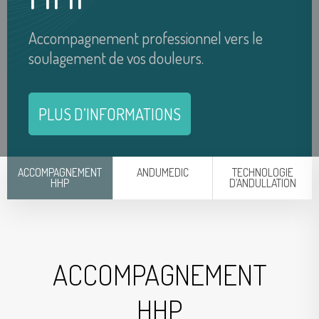
Netherlands
Germany
Accompagnement professionnel vers le
soulagement de vos douleurs.
Germany
France
France
Spain
PLUS D’INFORMATIONS
Spain
United Kingdom
United Kingdom
Luxemburg
ACCOMPAGNEMENT
ANDUMEDIC
TECHNOLOGIE
HHP
D’ANDULLATION
Luxemburg
Switzerland
Switzerland
Sweden
ACCOMPAGNEMENT
Sweden
Russia
HHP
Russia
Czechia