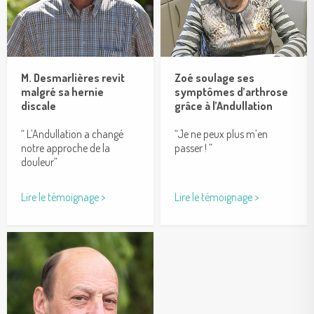
M. Desmarlières revit
Zoé soulage ses
malgré sa hernie
symptômes d’arthrose
discale
grâce à l’Andullation
“ L’Andullation a changé
“Je ne peux plus m’en
notre approche de la
passer ! ”
douleur”
Lire le témoignage >
Lire le témoignage >